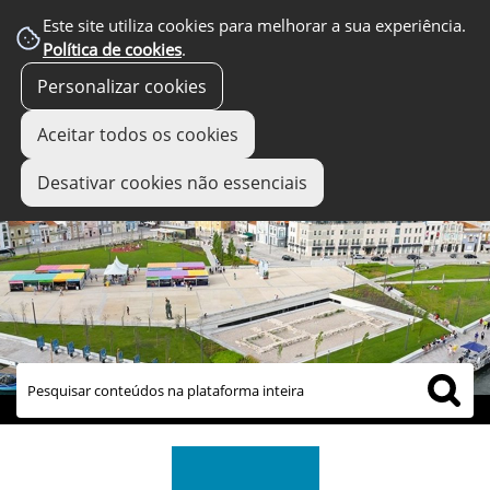
Este site utiliza cookies para melhorar a sua experiência.
Política de cookies
.
Personalizar cookies
Aceitar todos os cookies
Desativar cookies não essenciais
links úteis