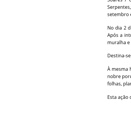
Serpentes,
setembro e
No dia 2 d
Após a int
muralha e 
Destina-se 
À mesma ho
nobre porc
folhas, pl
Esta ação d