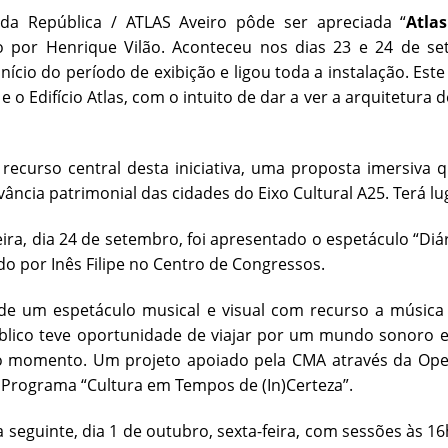
da República / ATLAS Aveiro pôde ser apreciada “
Atlas
o por Henrique Vilão. Aconteceu nos dias 23 e 24 de s
nício do período de exibição e ligou toda a instalação. Es
 e o Edifício Atlas, com o intuito de dar a ver a arquitetura
o recurso central desta iniciativa, uma proposta imersiv
vância patrimonial das cidades do Eixo Cultural A25. Terá 
eira, dia 24 de setembro, foi apresentado o espetáculo “Di
do por Inês Filipe no Centro de Congressos.
de um espetáculo musical e visual com recurso a música e
lico teve oportunidade de viajar por um mundo sonoro e v
o momento. Um projeto apoiado pela CMA através da Open 
Programa “Cultura em Tempos de (In)Certeza”.
seguinte, dia 1 de outubro, sexta-feira, com sessões às 16