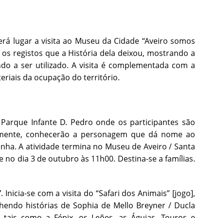
erá lugar a visita ao Museu da Cidade “Aveiro somos
os registos que a História dela deixou, mostrando a
o a ser utilizado. A visita é complementada com a
eriais da ocupação do território.
Parque Infante D. Pedro onde os participantes são
eamente, conhecerão a personagem que dá nome ao
inha. A atividade termina no Museu de Aveiro / Santa
 no dia 3 de outubro às 11h00. Destina-se a famílias.
”
. Inicia-se com a visita do “Safari dos Animais” [jogo],
olhendo histórias de Sophia de Mello Breyner / Ducla
tais como a Fénix, os Leões, as Águias, Touros e