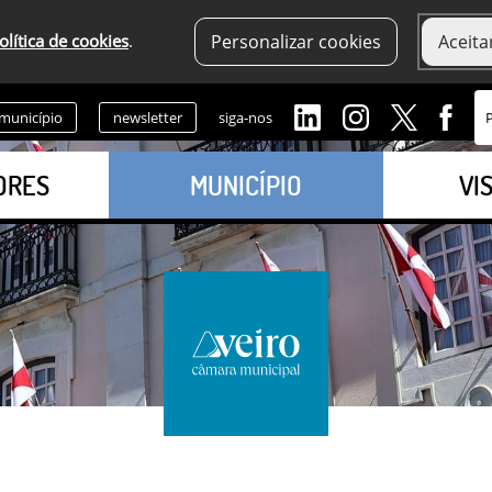
olítica de cookies
.
Personalizar cookies
Aceita
 município
newsletter
siga-nos
ORES
MUNICÍPIO
VI