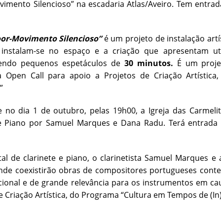
imento Silencioso” na escadaria Atlas/Aveiro. Tem entrada
oor-Movimento Silencioso”
é um projeto de instalação ar
s instalam-se no espaço e a criação que apresentam ut
endo pequenos espetáculos de
30 minutos.
É um proj
a Open Call para apoio a Projetos de Criação Artísti
”
 no dia 1 de outubro, pelas 19h00, a Igreja das Carmeli
 e Piano por Samuel Marques e Dana Radu. Terá entrada l
tal de clarinete e piano, o clarinetista Samuel Marques 
onde coexistirão obras de compositores portugueses cont
cional e de grande relevância para os instrumentos em cau
e Criação Artística, do Programa “Cultura em Tempos de (In