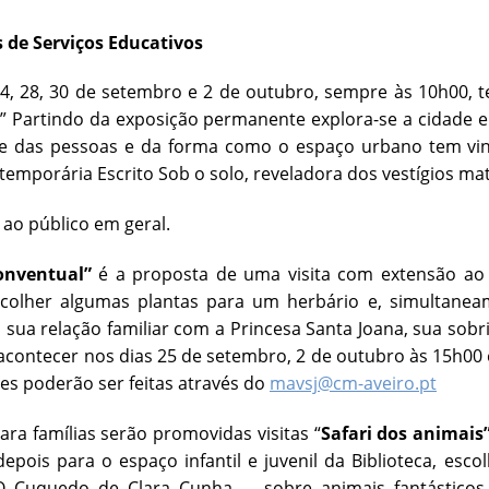
 de Serviços Educativos
4, 28, 30 de setembro e 2 de outubro, sempre às 10h00, t
” Partindo da exposição permanente explora-se a cidade e 
de das pessoas e da forma como o espaço urbano tem vind
temporária Escrito Sob o solo, reveladora dos vestígios mat
 ao público em geral.
onventual”
é a proposta de uma visita com extensão ao 
 colher algumas plantas para um herbário e, simultan
 sua relação familiar com a Princesa Santa Joana, sua sobr
 acontecer nos dias 25 de setembro, 2 de outubro às 15h00 e
ões poderão ser feitas através do
mavsj@cm-aveiro.pt
a famílias serão promovidas visitas “
Safari dos animais
epois para o espaço infantil e juvenil da Biblioteca, esc
O Cuquedo de Clara Cunha … sobre animais fantásticos, 