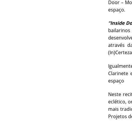
Door – Mov
espaço.
“Inside D
bailarino
desenvolv
através d
(In)Certeza
Igualmente
Clarinete
espaço
Neste reci
eclético, 
mais tradi
Projetos d