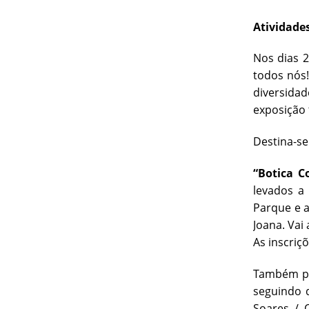
Atividades
Nos dias 2
todos nós!
diversida
exposição 
Destina-se
“Botica C
levados a
Parque e a
Joana. Vai
As inscriç
Também par
seguindo d
Soares / 