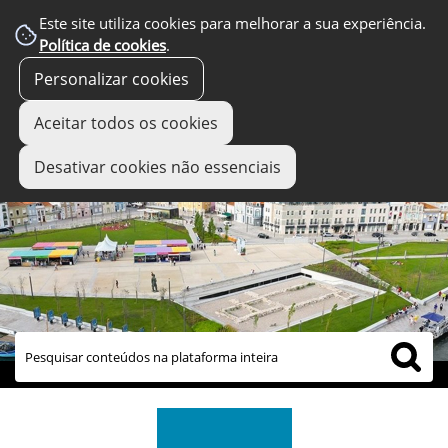
Este site utiliza cookies para melhorar a sua experiência.
Política de cookies
.
Personalizar cookies
Aceitar todos os cookies
Desativar cookies não essenciais
links úteis