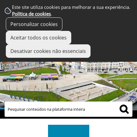
Este site utiliza cookies para melhorar a sua experiência.
Política de cookies
.
Personalizar cookies
Aceitar todos os cookies
Desativar cookies não essenciais
links úteis