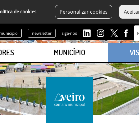
olítica de cookies
.
Personalizar cookies
Aceita
 município
newsletter
siga-nos
ORES
MUNICÍPIO
VI