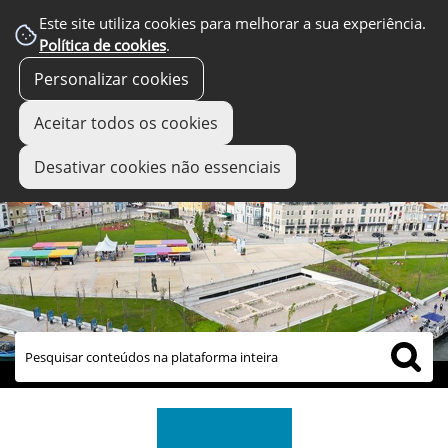
Este site utiliza cookies para melhorar a sua experiência.
Política de cookies
.
Personalizar cookies
Aceitar todos os cookies
Desativar cookies não essenciais
links úteis