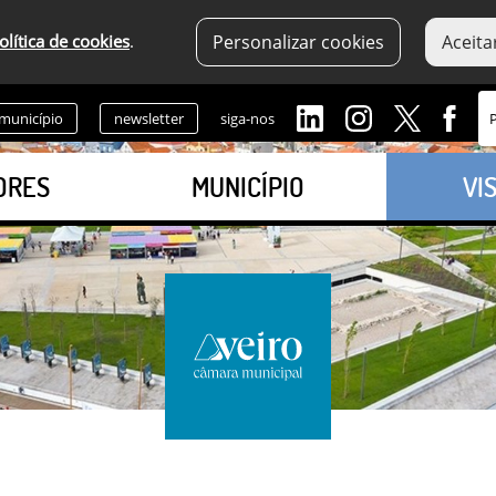
olítica de cookies
.
Personalizar cookies
Aceita
 município
newsletter
siga-nos
ORES
MUNICÍPIO
VI