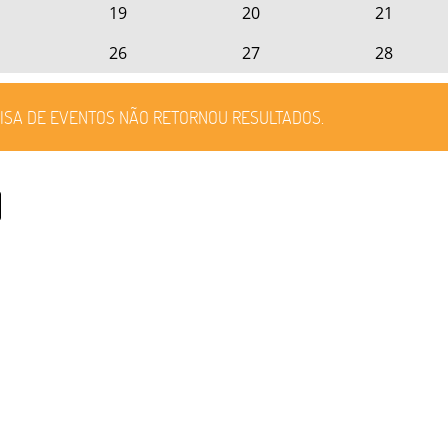
19
20
21
26
27
28
ISA DE EVENTOS NÃO RETORNOU RESULTADOS.