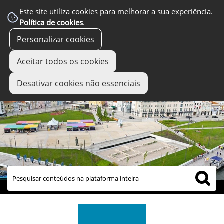
Este site utiliza cookies para melhorar a sua experiência.
Política de cookies
.
Personalizar cookies
Aceitar todos os cookies
Desativar cookies não essenciais
links úteis