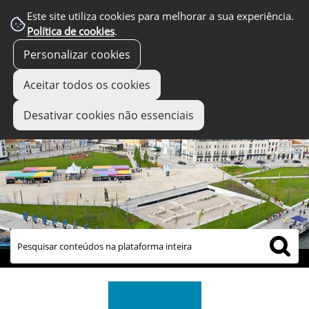
Este site utiliza cookies para melhorar a sua experiência.
Política de cookies
.
Personalizar cookies
Aceitar todos os cookies
Desativar cookies não essenciais
links úteis