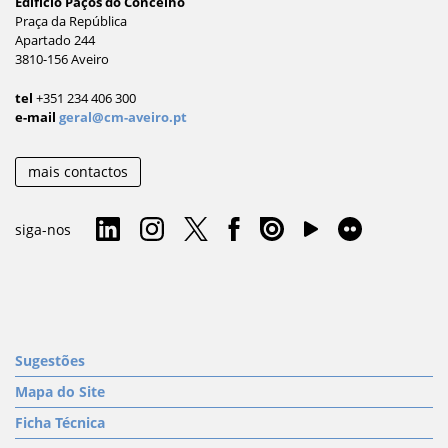
Edifício Paços do Concelho
Praça da República
Apartado 244
3810-156 Aveiro
tel
+351 234 406 300
e-mail
geral@cm-aveiro.pt
mais contactos
siga-nos
Sugestões
Mapa do Site
Ficha Técnica